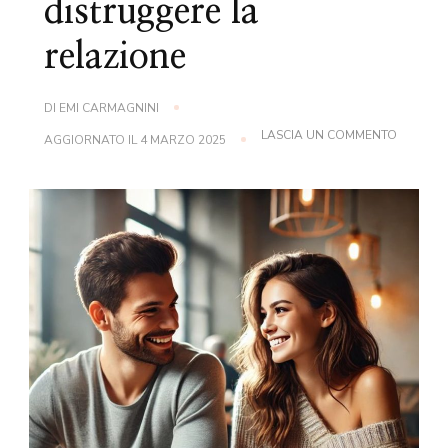
distruggere la
relazione
DI
EMI CARMAGNINI
SU
LASCIA UN COMMENTO
AGGIORNATO IL
4 MARZO 2025
GESTION
DEI
DEBITI
IN
COPPIA:
5
STRATEG
PER
SUPERAR
SENZA
DISTRU
LA
RELAZI