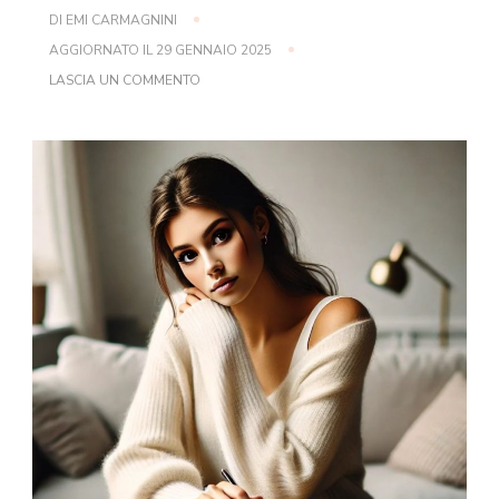
DI
EMI CARMAGNINI
AGGIORNATO IL
29 GENNAIO 2025
SU
LASCIA UN COMMENTO
5
SEGRETI
PER
GESTIRE
LO
STRESS
DA
DEBITO
ADESSO