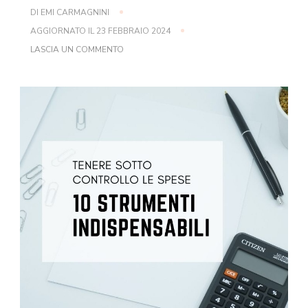
DI
EMI CARMAGNINI
AGGIORNATO IL
23 FEBBRAIO 2024
SU
LASCIA UN COMMENTO
TENERE
SOTTO
CONTROLLO
LE
SPESE:
10
UTILI
STRUMENTI