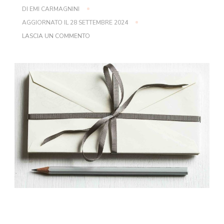
DI
EMI CARMAGNINI
AGGIORNATO IL
28 SETTEMBRE 2024
SU
LASCIA UN COMMENTO
COME
FUNZIONA
IL
METODO
DELLE
BUSTE
IN
5
STEP
[
+
1
OMAGGIO]