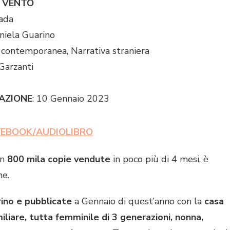
L VENTO
ada
iela Guarino
 contemporanea, Narrativa straniera
Garzanti
CAZIONE
: 10 Gennaio 2023
/EBOOK/AUDIOLIBRO
on
800 mila copie vendute
in poco più di 4 mesi, è
ne.
ino e pubblicate
a Gennaio di quest’anno con la
casa
miliare, tutta femminile di 3 generazioni, nonna,