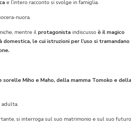
ica
e l’intero racconto si svolge in famiglia.
uocera-nuora.
miche, mentre il
protagonista
indiscusso
è il magico
 domestica, le cui istruzioni per l’uso si tramandano
one.
lle sorelle Miho e Maho, della mamma Tomoko e dell
 adulta.
nte, si interroga sul suo matrimonio e sul suo futur