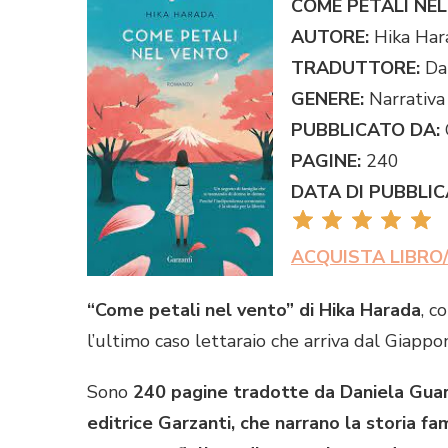
COME PETALI NE
AUTORE:
Hika Har
TRADUTTORE:
Dan
GENERE:
Narrativa
PUBBLICATO DA:
PAGINE:
240
DATA DI PUBBLI
ACQUISTA LIBRO
“Come petali nel vento” di Hika Harada
, c
l’ultimo caso lettaraio che arriva dal Giappo
Sono
240 pagine tradotte da Daniela Guar
editrice Garzanti, che narrano la storia fa