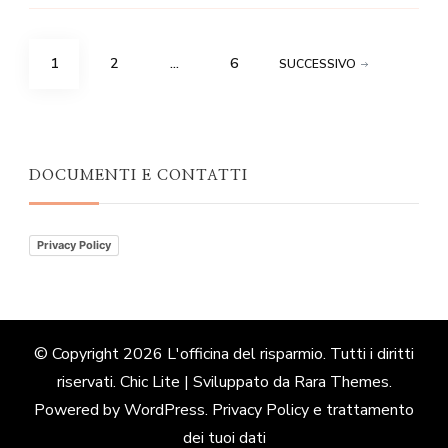
Paginazione
PAGINA
PAGINA
PAGINA
1
2
…
6
SUCCESSIVO
degli
articoli
DOCUMENTI E CONTATTI
Privacy Policy
© Copyright 2026
L'officina del risparmio
. Tutti i diritti
riservati. Chic Lite | Sviluppato da
Rara Themes
.
Powered by
WordPress
.
Privacy Policy e trattamento
dei tuoi dati