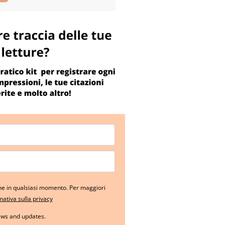
ione in qualsiasi momento. Per maggiori
rmativa sulla privacy
ews and updates.