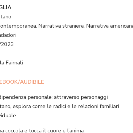
GLIA
itano
 contemporanea, Narrativa straniera, Narrativa american
ndadori
3/2023
la Faimali
EBOOK/AUDIBIL
E
indipendenza personale: attraverso personaggi
tano, esplora come le radici e le relazioni familiari
viduale
a coccola e tocca il cuore e l’anima.