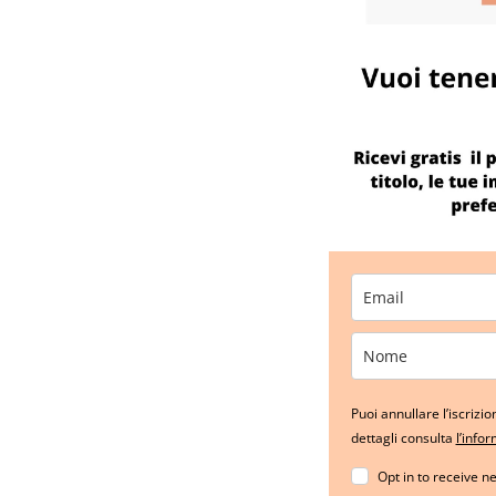
Puoi annullare l’iscriz
dettagli consulta
l’info
Opt in to receive n