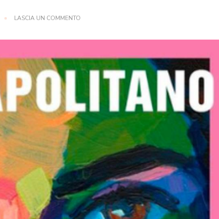
SU
LASCIA UN COMMENTO
TUTTO
È
MERAVIGLIA
DI
ANN
NAPOLITANO