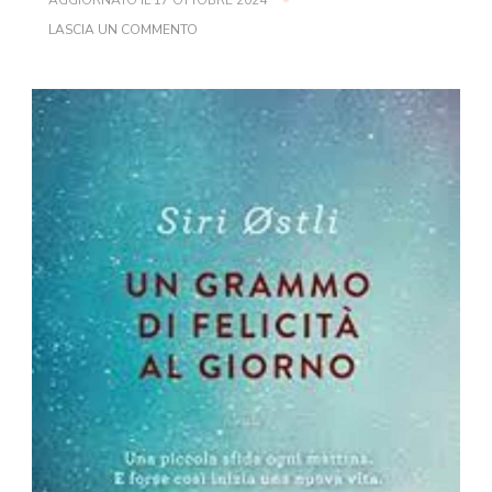
SU
LASCIA UN COMMENTO
UN
GRAMMO
DI
FELICITÀ
AL
GIORNO
DI
SIRI
ØSTLI